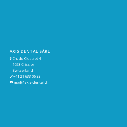
AXIS DENTAL SÀRL
Ch. du Closalet 4

1023 Crissier
Switzerland
+41 21 633 06 33

mail@axis-dental.ch
