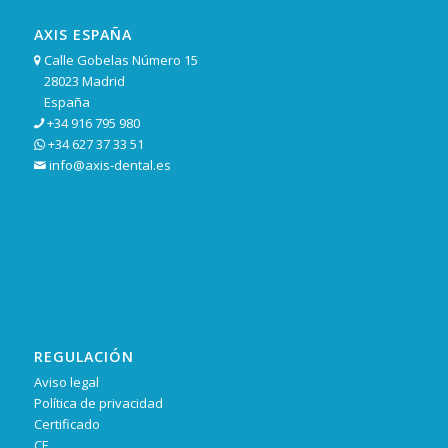
AXIS ESPAÑA
Calle Gobelas Número 15

28023 Madrid
España
+34 916 795 980

+34 627 37 33 51

info@axis-dental.es

REGULACIÓN
Aviso legal
Política de privacidad
Certificado
CE