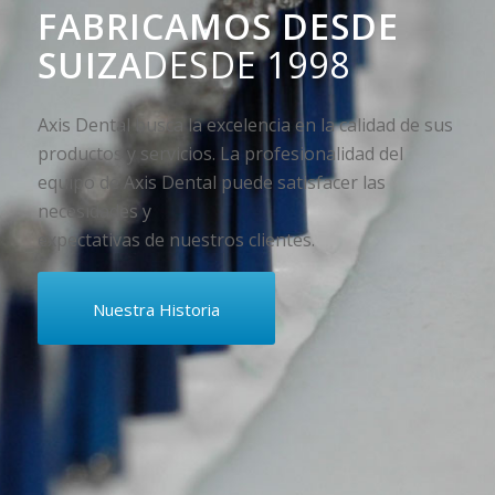
FABRICAMOS
DESDE
SUIZA
DESDE 1998
Axis Dental busca la excelencia en la calidad de sus
productos y servicios. La profesionalidad del
equipo de Axis Dental puede satisfacer las
necesidades y
expectativas de nuestros clientes.
Nuestra Historia