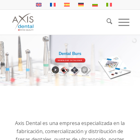
Dental Burs
Radicular Posts
DOWNLOAD CATALOGUE
DOWNLOAD CATALOGUE
Axis Dental es una empresa especializada en la
fabricación, comercialización y distribución de
fresas dentales, puntas de ultrasonido, postes